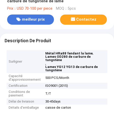
carbure de tungstène de lame
Prix：USD 70-100 per piece
MOQ：5pcs
meilleur prix
Contactez
Description De Produit
,
Métal HRa88 fendant la lame
Lames OD280 de carbure de
tungstène
Surligner
,
Lames YG12 YG13 de carbure de
tungstène
Capacité
500 PCS/Month
d'approvisionnement
Certification
ISO9001 (2015)
Conditions de
T/T
paiement
Délai de livraison
30-45days
Détails d'emballage
caisse de carton