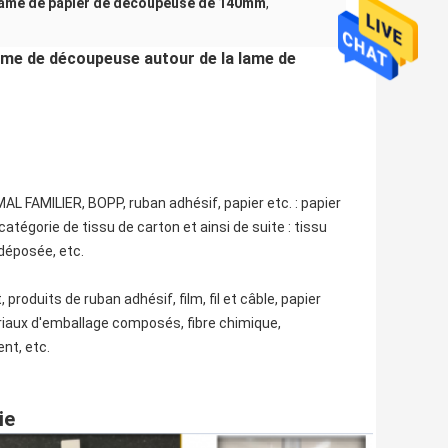
lame de papier de découpeuse de 140mm
,
lame de découpeuse autour de la lame de
L FAMILIER, BOPP, ruban adhésif, papier etc. : papier
 catégorie de tissu de carton et ainsi de suite : tissu
 déposée, etc.
 produits de ruban adhésif, film, fil et câble, papier
riaux d'emballage composés, fibre chimique,
nt, etc.
ie