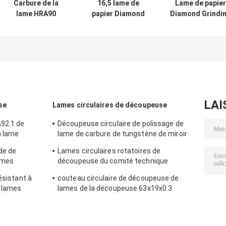
Carbure de la
16,5 lame de
Lame de papier
lame HRA90
papier Diamond
Diamond Grindi
230X110X1.1 de
Grinding Stones
Blade de
machine de fente
For Cardboard de
découpeuse d
autour de lame
découpeuse
carbure pour de
circulaire de
pierres
découpeuse
LAI
se
Lames circulaires de découpeuse
A92.1 de
Découpeuse circulaire de polissage de
a lame
lame de carbure de tungstène de miroir
pour des machines de fabrication des
de de
Lames circulaires rotatoires de
cigarettes
ames
découpeuse du comité technique
100X15X0.35 pour des machines de
ésistant à
couteau circulaire de découpeuse de
Hauni
e lames
lames de la découpeuse 63x19x0.3
affilant pour le tabac