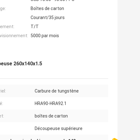
ge:
Boîtes de carton
Courant/35 jours
iement:
T/T
ovisionnement:
5000 par mois
upeuse 260x140x1.5
iel:
Carbure de tungstène
é:
HRA90-HRA92.1
t:
boîtes de carton
Découpeuse supérieure