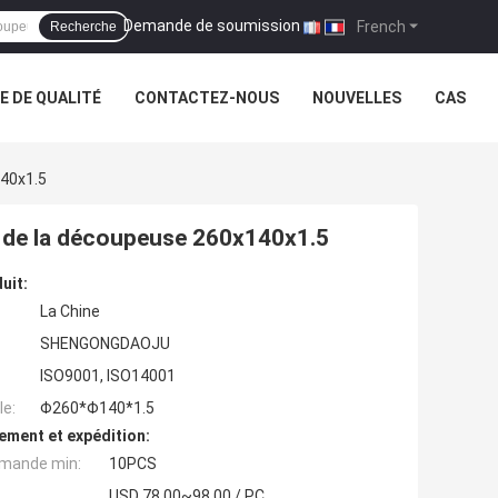
Demande de soumission
|
French
Recherche
 DE QUALITÉ
CONTACTEZ-NOUS
NOUVELLES
CAS
140x1.5
r de la découpeuse 260x140x1.5
uit:
La Chine
SHENGONGDAOJU
ISO9001, ISO14001
e:
Φ260*Φ140*1.5
ement et expédition:
mande min:
10PCS
USD 78.00~98.00 / PC