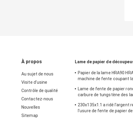
À propos
Lame de papier de découpeu
Papier de la lame HRA90 HR
Au sujet de nous
machine de fente coupant l
Visite d'usine
circulaire
Lame de fente de papier ron
Contrôle de qualité
carbure de tungstène des l
Contactez-nous
260X140X1.5
230x135x1.1 a ridé l'argent r
Nouvelles
l'usure de fente de papier d
Sitemap