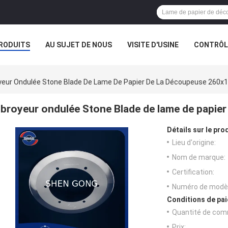
RODUITS
AU SUJET DE NOUS
VISITE D'USINE
CONTRÔLE
yeur Ondulée Stone Blade De Lame De Papier De La Découpeuse 260x
broyeur ondulée Stone Blade de lame de papie
Détails sur le prod
Lieu d'origine:
Nom de marque:
Certification:
Numéro de modèl
Conditions de pai
Quantité de com
Prix: