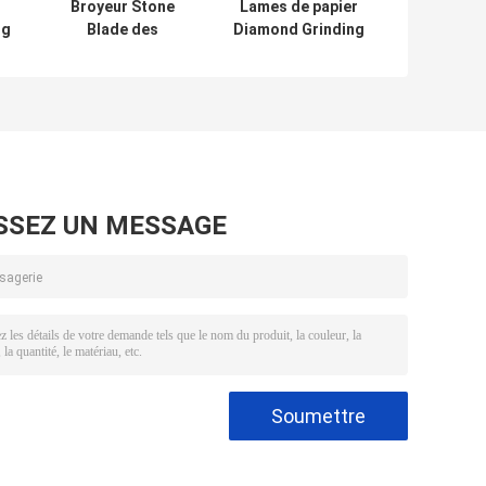
Broyeur Stone
Lames de papier
ng
Blade des
Diamond Grinding
couteaux HRA90
Stone Sharpers
e
HRA92.1 de
50X24X20 de
s
découpeuse de
découpeuse de
carbure de
carbure
tungstène
SSEZ UN MESSAGE