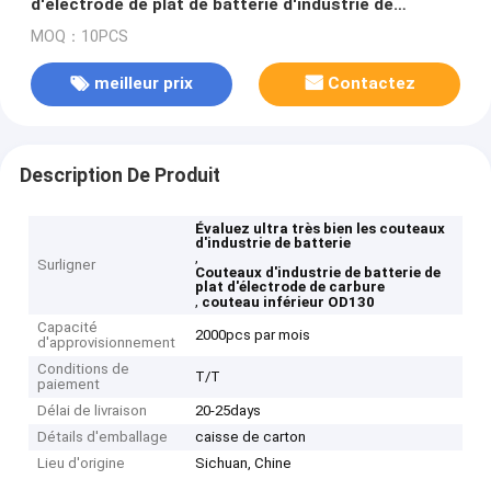
d'électrode de plat de batterie d'industrie de
découpeuse ultra fine de couteaux
MOQ：10PCS
meilleur prix
Contactez
Description De Produit
Évaluez ultra très bien les couteaux
d'industrie de batterie
,
Surligner
Couteaux d'industrie de batterie de
plat d'électrode de carbure
,
couteau inférieur OD130
Capacité
2000pcs par mois
d'approvisionnement
Conditions de
T/T
paiement
Délai de livraison
20-25days
Détails d'emballage
caisse de carton
Lieu d'origine
Sichuan, Chine