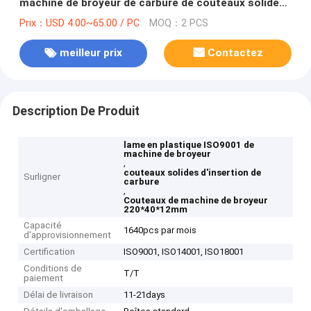
machine de broyeur de carbure de couteaux solides
d'insertion
Prix：USD 4.00~65.00 / PC
MOQ：2 PCS
meilleur prix
Contactez
Description De Produit
lame en plastique ISO9001 de
machine de broyeur
,
couteaux solides d'insertion de
Surligner
carbure
,
Couteaux de machine de broyeur
220*40*12mm
Capacité
1640pcs par mois
d'approvisionnement
Certification
ISO9001, ISO14001, ISO18001
Conditions de
T/T
paiement
Délai de livraison
11-21days