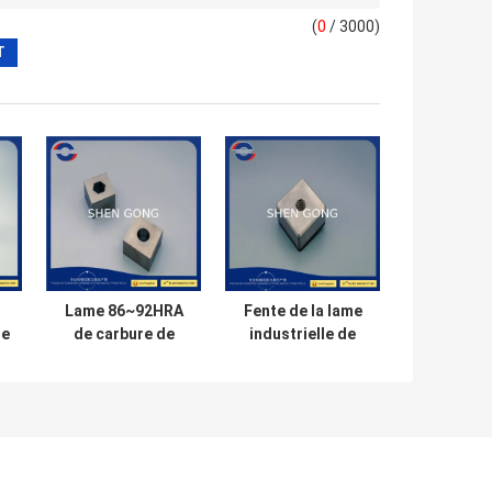
(
0
/ 3000)
Lame 86~92HRA
Fente de la lame
me
de carbure de
industrielle de
tungstène de
machine de
r
lame de broyeur
broyeur des
de défibreur de
lames de rasoir
pelletiseur
84~90HRA pour la
réutilisation en
plastique et en