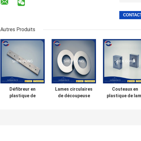
Autres Produits
Défibreur en
Lames circulaires
Couteaux en
plastique de
de découpeuse
plastique de la
carbure de
de rasoir de la
de carbure de
tungstène de la
lame
lame du broyeu
lame YG15 de
130X80X3mm de
85~93HRA
broyeur de
carbure de tissu
40X40X22mm
résistance à
l'usure