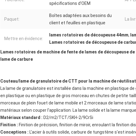
spécifications d'OEM
Boîtes adaptées aux besoins du
Paquet:
La liv
client et feuilles en plastique
lames rotatoires de découpeuse 44mm
,
la
Mettre en évidence:
Lames rotatoires de découpeuse de carbu
Lames rotatoires de machine de fente de lames de découpeuse de
lame de carbure
Couteau/lame de granulatoire de CTT pour la machine de réutilisat
La lame de granulatoire est installée dans la machine en plastique de g
en plastique ou en plastique de gros morceau en chutes de petite tail
morceaux de plein fouet de lame mobile et 2 morceaux de lame stationn
matériaux selon couper l'application. La lame solide et la lame mar
Matériaux standard :
D2/m2/TCT/SKH-2/9CrSi
Finition :
Finition de précision, finition de miroir, enroulant la finition di
Conceptions :
L'acier à outils solide, carbure de tungstène s'est insér