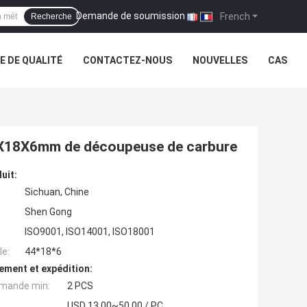
Demande de soumission
|
French
Recherche
 DE QUALITÉ
CONTACTEZ-NOUS
NOUVELLES
CAS
4X18X6mm de découpeuse de carbure
uit:
Sichuan, Chine
Shen Gong
ISO9001, ISO14001, ISO18001
e:
44*18*6
ement et expédition:
mande min:
2 PCS
USD 13.00~50.00 / PC