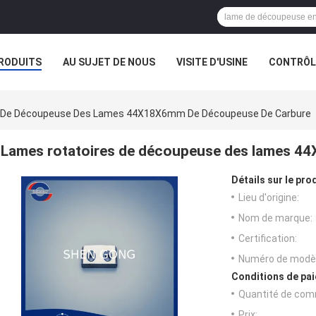
RODUITS
AU SUJET DE NOUS
VISITE D'USINE
CONTRÔLE
s De Découpeuse Des Lames 44X18X6mm De Découpeuse De Carbure
Lames rotatoires de découpeuse des lames 4
Détails sur le prod
Lieu d'origine:
Nom de marque:
Certification:
Numéro de modèl
Conditions de pai
Quantité de com
Prix: