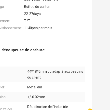
ge:
Boîtes de carton
22-27days
iement:
T/T
ovisionnement:
1140pcs par mois
 découpeuse de carbure
44*18*6mm ou adapté aux besoins
du client
iel:
Métal dur
sion:
+/-0.02mm
Réutilisation de l'industrie
ICATION: