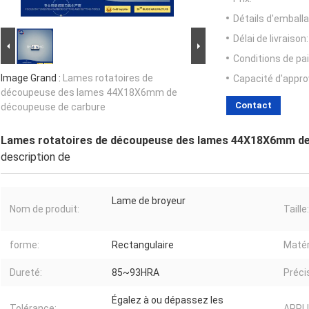
Détails d'emballa
Délai de livraison:
Conditions de pa
Image Grand :
Lames rotatoires de
Capacité d'appr
découpeuse des lames 44X18X6mm de
Contact
découpeuse de carbure
Lames rotatoires de découpeuse des lames 44X18X6mm de
description de
Lame de broyeur
Nom de produit:
Taille:
forme:
Rectangulaire
Matér
Dureté:
85~93HRA
Préci
Égalez à ou dépassez les
Tolérance:
APPL