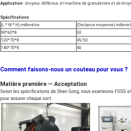
Application :
broyeur, défibreur, et machine de granulatoire et de broy
Spécifications
(L * W * H) millimètre
(Distance moyenne) millimèt
90*60*8
50
120*70*8
45/50
140*70*8
40
Comment faisons-nous un couteau pour vous ?
Matière première — Acceptation
Selon les spécifications de Shen Gong, nous examinons FSSS e
pour assurer chaque sort.